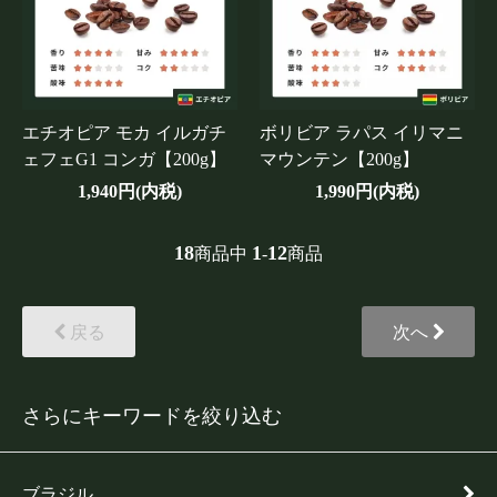
エチオピア モカ イルガチ
ボリビア ラパス イリマニ
ェフェG1 コンガ【200g】
マウンテン【200g】
1,940円(内税)
1,990円(内税)
18
1
12
商品中
-
商品
戻る
次へ
さらにキーワードを絞り込む
ブラジル